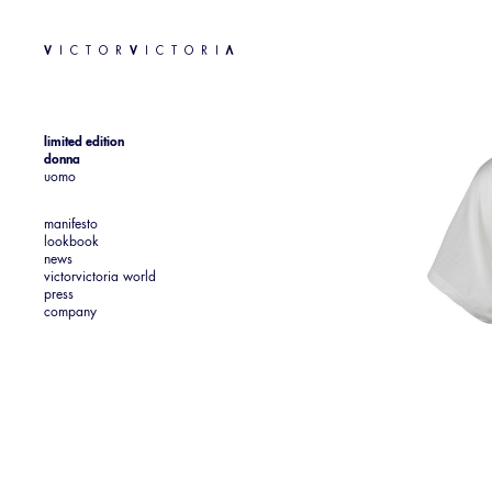
limited edition
donna
uomo
manifesto
lookbook
news
victorvictoria world
press
company