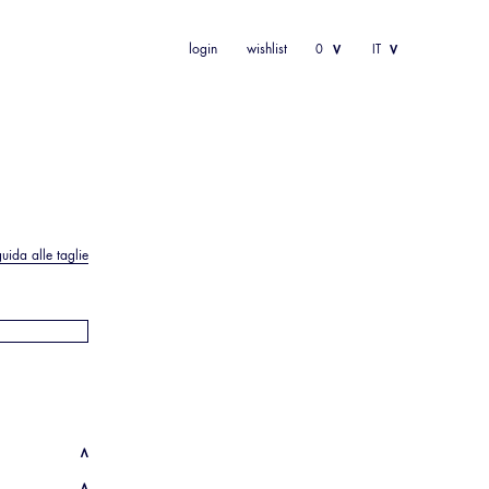
login
wishlist
0
IT
guida alle taglie