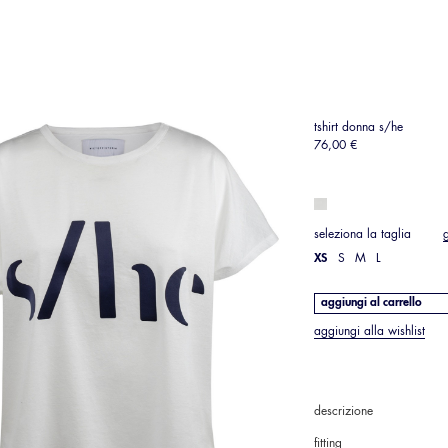
tshirt donna s/he
76,00 €
seleziona la taglia
XS
S
M
L
aggiungi al carrello
aggiungi alla wishlist
descrizione
fitting